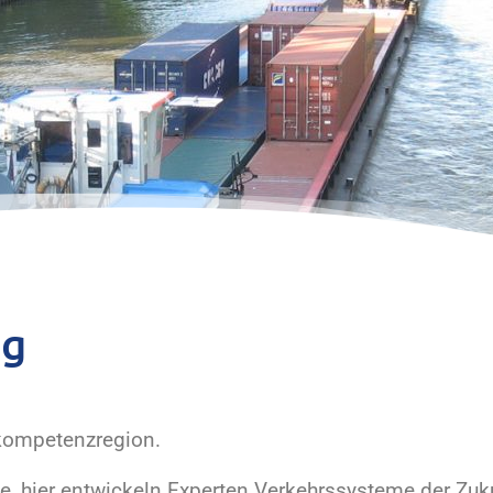
ng
skompetenzregion.
e, hier entwickeln Experten Verkehrssysteme der Zuk