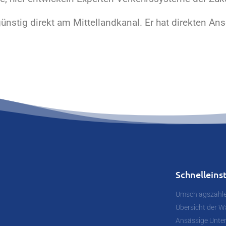
ünstig direkt am Mittellandkanal. Er hat direkten An
Schnelleins
Umschlagszahl
Übersicht der W
Ansässige Unt