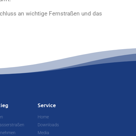
schluss an wichtige Fernstraßen und das
tieg
Service
en
Home
asserstraßen
Downloads
ernehmen
Media