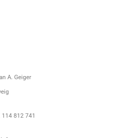
ian A. Geiger
weig
E 114 812 741