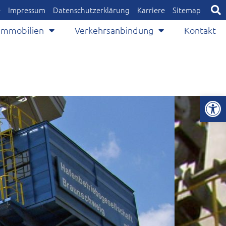
e
Impressum
Datenschutzerklärung
Karriere
Sitemap
Immobilien
Verkehrsanbindung
Kontakt
Op